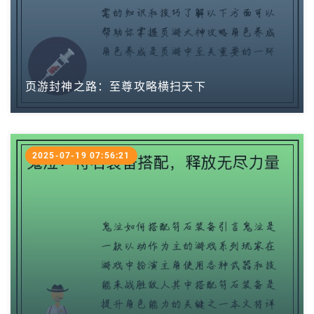
页游封神之路：至尊攻略横扫天下
2025-07-19 07:56:21