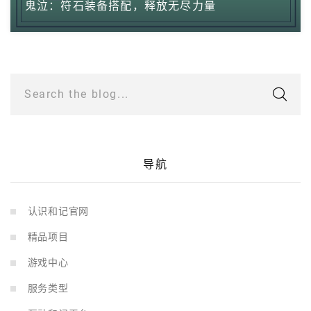
鬼泣：符石装备搭配，释放无尽力量
Search the blog...
导航
认识和记官网
精品项目
游戏中心
服务类型