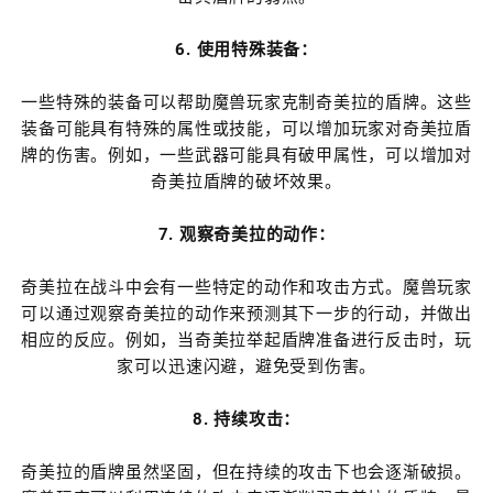
6. 使用特殊装备：
一些特殊的装备可以帮助魔兽玩家克制奇美拉的盾牌。这些
装备可能具有特殊的属性或技能，可以增加玩家对奇美拉盾
牌的伤害。例如，一些武器可能具有破甲属性，可以增加对
奇美拉盾牌的破坏效果。
7. 观察奇美拉的动作：
奇美拉在战斗中会有一些特定的动作和攻击方式。魔兽玩家
可以通过观察奇美拉的动作来预测其下一步的行动，并做出
相应的反应。例如，当奇美拉举起盾牌准备进行反击时，玩
家可以迅速闪避，避免受到伤害。
8. 持续攻击：
奇美拉的盾牌虽然坚固，但在持续的攻击下也会逐渐破损。