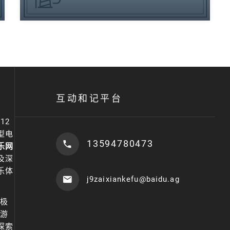
互动和记平台
12
型电
13594780473
乐网
及深
乐体
j9zaixiankefu@baidu.ag
破极
的游
探索