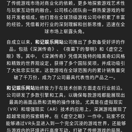
了传统游戏市场对商业化的依赖，更多地探索游戏艺术性
与玩家互动性的融合。公司核心团队由一群热爱游戏的年
轻开发者组成，他们曾在全球顶级游戏公司中积累了丰富
的经验，凭借着对行业的深刻理解和创新思维，迅速在全
球市场上崭露头角。
自成立以来，
和记娱乐网站
公司推出了多款备受好评的作
品，包括《深渊传奇》、《夜幕下的黎明》和《虚空之
眼》等。其中，《深渊传奇》凭借其独特的暗黑奇幻风格
和精致的世界观设定，获得了多个国际奖项，并成功吸引
了大批忠实玩家。这款游戏在全球范围内的累计销售量突
破了千万份，成为了公司最具代表性的产品之一。
和记娱乐网站
始终致力于在技术创新方面走在行业前沿。
公司研发了多款引擎和工具，以确保每款游戏都能展现出
最高的画面品质和流畅的操作体验。尤其是在虚拟现实
（VR）和增强现实（AR）技术的应用上，深渊游戏展现了
超越常规的探索精神。在《虚空之眼》一作中，玩家不仅
能够通过VR头显进入到一个完全沉浸的游戏世界，还能够
与游戏内的环境进行高度互动，打破了传统游戏的局限。