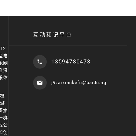
互动和记平台
12
型电
13594780473
乐网
及深
乐体
j9zaixiankefu@baidu.ag
破极
的游
探索
一群
戏公
和创