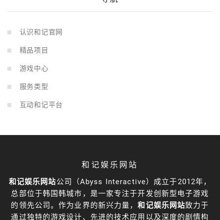
认识和记官网
精品项目
游戏中心
服务类型
互动和记平台
和记娱乐网站
和记娱乐网站
公司（Abyss Interactive）成立于2012年，
总部位于韩国韩城市，是一家专注于开发创新型电子游戏
的领先公司。作为业界的新兴力量，
和记娱乐网站
致力于
通过独特的游戏设计、先进的技术应用以及深度的剧情构