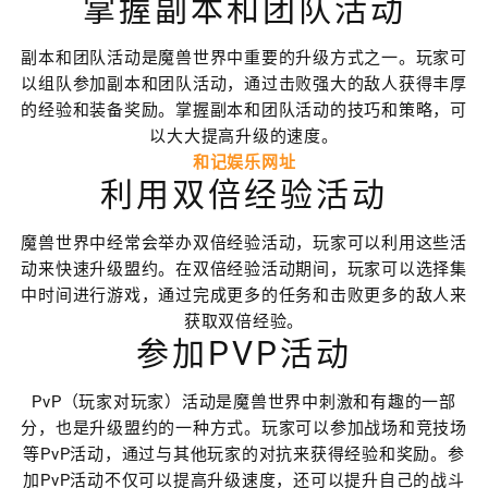
掌握副本和团队活动
副本和团队活动是魔兽世界中重要的升级方式之一。玩家可
以组队参加副本和团队活动，通过击败强大的敌人获得丰厚
的经验和装备奖励。掌握副本和团队活动的技巧和策略，可
以大大提高升级的速度。
和记娱乐网址
利用双倍经验活动
魔兽世界中经常会举办双倍经验活动，玩家可以利用这些活
动来快速升级盟约。在双倍经验活动期间，玩家可以选择集
中时间进行游戏，通过完成更多的任务和击败更多的敌人来
获取双倍经验。
参加PVP活动
PvP（玩家对玩家）活动是魔兽世界中刺激和有趣的一部
分，也是升级盟约的一种方式。玩家可以参加战场和竞技场
等PvP活动，通过与其他玩家的对抗来获得经验和奖励。参
加PvP活动不仅可以提高升级速度，还可以提升自己的战斗