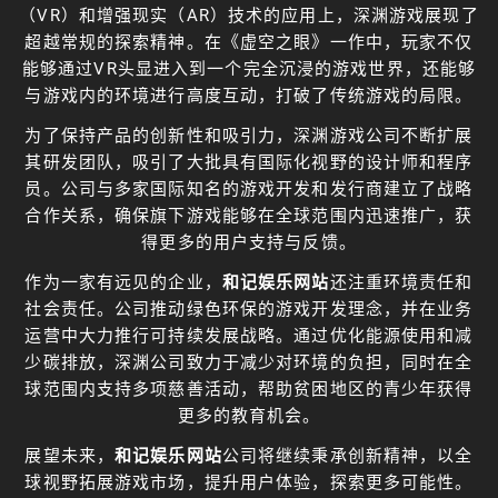
（VR）和增强现实（AR）技术的应用上，深渊游戏展现了
超越常规的探索精神。在《虚空之眼》一作中，玩家不仅
能够通过VR头显进入到一个完全沉浸的游戏世界，还能够
与游戏内的环境进行高度互动，打破了传统游戏的局限。
为了保持产品的创新性和吸引力，深渊游戏公司不断扩展
其研发团队，吸引了大批具有国际化视野的设计师和程序
员。公司与多家国际知名的游戏开发和发行商建立了战略
合作关系，确保旗下游戏能够在全球范围内迅速推广，获
得更多的用户支持与反馈。
作为一家有远见的企业，
和记娱乐网站
还注重环境责任和
社会责任。公司推动绿色环保的游戏开发理念，并在业务
运营中大力推行可持续发展战略。通过优化能源使用和减
少碳排放，深渊公司致力于减少对环境的负担，同时在全
球范围内支持多项慈善活动，帮助贫困地区的青少年获得
更多的教育机会。
展望未来，
和记娱乐网站
公司将继续秉承创新精神，以全
球视野拓展游戏市场，提升用户体验，探索更多可能性。