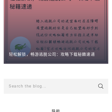
轻松解锁，畅游逃脱公司：攻略下载秘籍速递
Search the blog...
导航