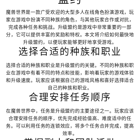
魔兽世界是一款广受欢迎的大型多人在线角色扮演游戏，玩
家在游戏中扮演不同种族的角色，与其他玩家合作或对抗，
完成各种任务和挑战。升级盟约是游戏中非常重要的一部
分，它可以提供丰富的奖励和特权。本文将介绍如何最快地
升级盟约，以便玩家能够更好地享受游戏。
选择合适的种族和职业
选择合适的种族和职业是升级盟约的关键。不同的种族和职
业在游戏中有着不同的特点和技能，影响着玩家的游戏体验
和升级速度。玩家应该根据自己的游戏风格和喜好选择适合
自己的种族和职业。
合理安排任务顺序
在魔兽世界中，任务是升级盟约的主要途径之一。玩家应该
合理安排任务的顺序，优先完成经验值高、难度适中的任
务。可以利用任务的连锁效应，将多个任务合并完成，提高
效率。