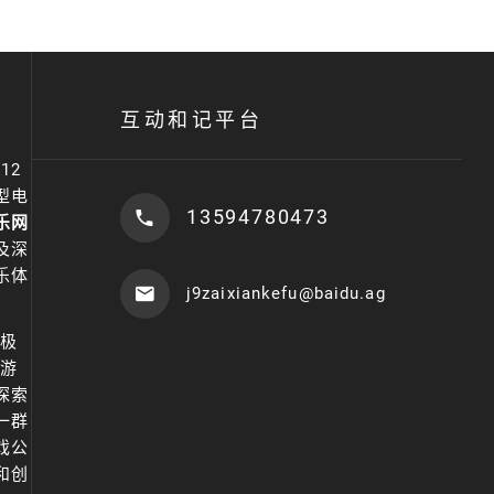
互动和记平台
12
型电
13594780473
乐网
及深
乐体
j9zaixiankefu@baidu.ag
破极
的游
探索
一群
戏公
和创