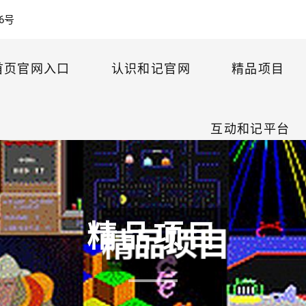
6号
首页官网入口
认识和记官网
精品项目
互动和记平台
精品项目