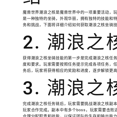
魔兽世界潮浪之核是魔兽世界中的一项重要活动，
是一种独特的坐骑，外观华丽，拥有独特的技能和
务和挑战，下面将详细介绍如何获取潮浪之核坐骑
2. 潮浪
获得潮浪之核坐骑技能的第一步是完成潮浪之核任
度和要求。玩家需要按照任务提示完成各项任务，
务后，玩家将获得相应的奖励和进度，逐步解锁更
3. 潮浪
完成潮浪之核任务链后，玩家需要挑战潮浪之核副
玩家合作完成。副本中有多个boss，玩家需要击败
合理分配职责和技能，以保证团队的生存和输出能