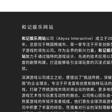
和记娱乐网站
和记娱乐网站
公司（Abyss Interactive）成立于20
年，总部位于韩国韩城市，是一家专注于开发创新
子游戏的领先公司。作为业界的新兴力量，
和记娱
站
致力于通过独特的游戏设计、先进的技术应用以
度的剧情构建，打造能够吸引全球玩家的沉浸式娱
验。
深渊游戏公司成立之初，便提出了“挑战传统，突
限”的企业理念，专注于开发富有创意和独特玩法
戏，打破了传统游戏市场对商业化的依赖，更多地
游戏艺术性与玩家互动性的融合。公司核心团队由
热爱游戏的年轻开发者组成，他们曾在全球顶级游
司中积累了丰富的经验，凭借着对行业的深刻理解