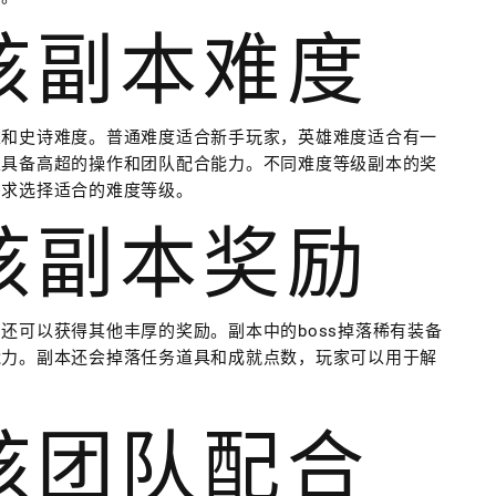
之核副本难度
雄和史诗难度。普通难度适合新手玩家，英雄难度适合有一
家具备高超的操作和团队配合能力。不同难度等级副本的奖
需求选择适合的难度等级。
之核副本奖励
还可以获得其他丰厚的奖励。副本中的boss掉落稀有装备
能力。副本还会掉落任务道具和成就点数，玩家可以用于解
之核团队配合