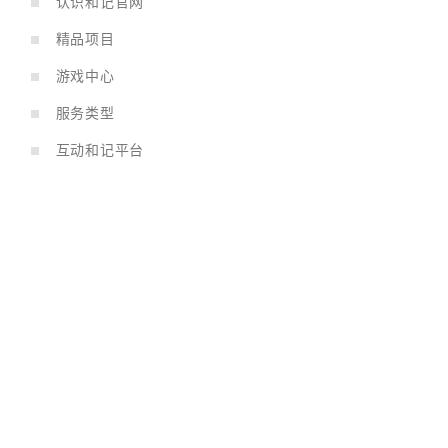
认识和记官网
精品项目
游戏中心
服务类型
互动和记平台