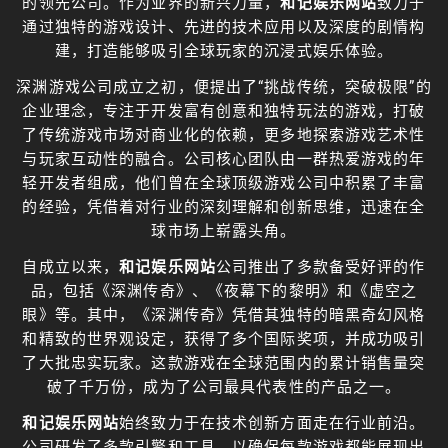
的领先公司。作为业界的新兴力量，
和记娱乐网站
致力于
通过独特的游戏设计、先进的技术应用以及深度的剧情构
建，打造能够吸引全球玩家的沉浸式娱乐体验。
深渊游戏公司成立之初，便提出了“挑战传统，突破极限”的
企业理念，专注于开发富有创意和独特玩法的游戏，打破
了传统游戏市场对商业化的依赖，更多地探索游戏艺术性
与玩家互动性的融合。公司核心团队由一群热爱游戏的年
轻开发者组成，他们曾在全球顶级游戏公司中积累了丰富
的经验，凭借着对行业的深刻理解和创新思维，迅速在全
球市场上崭露头角。
自成立以来，
和记娱乐网站
公司推出了多款备受好评的作
品，包括《深渊传奇》、《夜幕下的黎明》和《虚空之
眼》等。其中，《深渊传奇》凭借其独特的暗黑奇幻风格
和精致的世界观设定，获得了多个国际奖项，并成功吸引
了大批忠实玩家。这款游戏在全球范围内的累计销售量突
破了千万份，成为了公司最具代表性的产品之一。
和记娱乐网站
始终致力于在技术创新方面走在行业前沿。
公司研发了多款引擎和工具，以确保每款游戏都能展现出