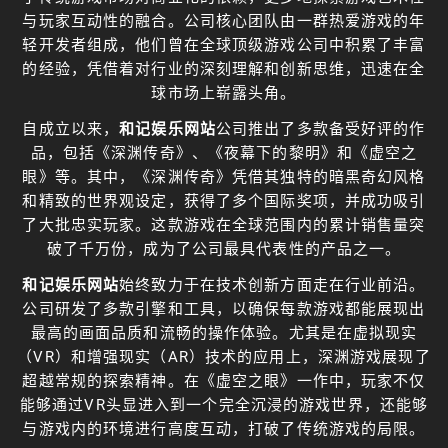
与玩家互动性的融合。公司核心团队由一群热爱游戏的年
轻开发者组成，他们曾在全球顶级游戏公司中积累了丰富
的经验，凭借着对行业的深刻理解和创新思维，迅速在全
球市场上崭露头角。
自成立以来，
和记娱乐网站
公司推出了多款备受好评的作
品，包括《深渊传奇》、《夜幕下的黎明》和《虚空之
眼》等。其中，《深渊传奇》凭借其独特的暗黑奇幻风格
和精致的世界观设定，获得了多个国际奖项，并成功吸引
了大批忠实玩家。这款游戏在全球范围内的累计销售量突
破了千万份，成为了公司最具代表性的产品之一。
和记娱乐网站
始终致力于在技术创新方面走在行业前沿。
公司研发了多款引擎和工具，以确保每款游戏都能展现出
最高的画面品质和流畅的操作体验。尤其是在虚拟现实
（VR）和增强现实（AR）技术的应用上，深渊游戏展现了
超越常规的探索精神。在《虚空之眼》一作中，玩家不仅
能够通过VR头显进入到一个完全沉浸的游戏世界，还能够
与游戏内的环境进行高度互动，打破了传统游戏的局限。