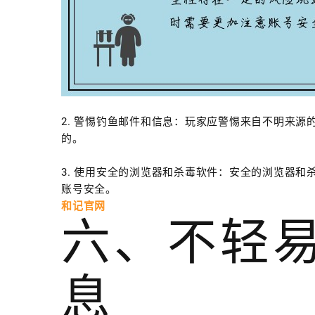
2. 警惕钓鱼邮件和信息：玩家应警惕来自不明来
的。
3. 使用安全的浏览器和杀毒软件：安全的浏览器
账号安全。
和记官网
六、不轻
息