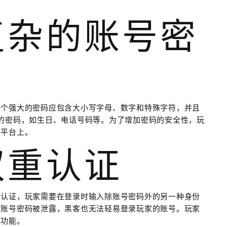
复杂的账号密
一个强大的密码应包含大小写字母、数字和特殊字符，并且
的密码，如生日、电话号码等。为了增加密码的安全性，玩
的平台上。
双重认证
重认证，玩家需要在登录时输入除账号密码外的另一种身份
使账号密码被泄露，黑客也无法轻易登录玩家的账号。玩家
证功能。