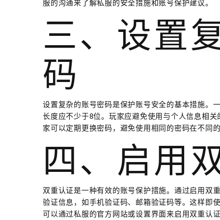
服的沟通来了解私服的安全措施和账号保护建议。
三、设置
码
设置复杂的账号密码是保护账号安全的基本措施。
长度应不少于8位。玩家应避免使用与个人信息相关
家可以定期更换密码，避免使用相同的密码在不同
四、启用
双重认证是一种有效的账号保护措施。通过启用双
验证信息，如手机验证码、邮箱验证码等。这样即
可以通过私服的官方网站或设置界面来启用双重认