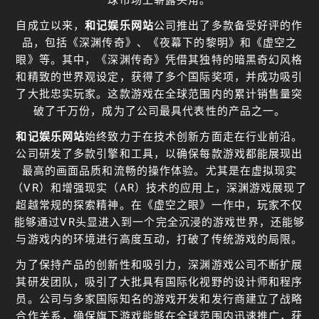
自成立以来，
和记娱乐网站
公司推出了多款备受好评的作
品，包括《深渊传奇》、《夜幕下的黎明》和《虚空之
眼》等。其中，《深渊传奇》凭借其独特的暗黑奇幻风格
和精致的世界观设定，获得了多个国际奖项，并成功吸引
了大批忠实玩家。这款游戏在全球范围内的累计销售量突
破了千万份，成为了公司最具代表性的产品之一。
和记娱乐网站
始终致力于在技术创新方面走在行业前沿。
公司研发了多款引擎和工具，以确保每款游戏都能展现出
最高的画面品质和流畅的操作体验。尤其是在虚拟现实
（VR）和增强现实（AR）技术的应用上，深渊游戏展现了
超越常规的探索精神。在《虚空之眼》一作中，玩家不仅
能够通过VR头显进入到一个完全沉浸的游戏世界，还能够
与游戏内的环境进行高度互动，打破了传统游戏的局限。
为了保持产品的创新性和吸引力，深渊游戏公司不断扩展
其研发团队，吸引了大批具有国际化视野的设计师和程序
员。公司与多家国际知名的游戏开发和发行商建立了战略
合作关系，确保旗下游戏能够在全球范围内迅速推广，获